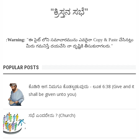
"ಕ್ರಿಸ್ತನ ಸಭೆ"
:Warning:
"ఈ సైట్ లోని సమాచారమును ఎవరైనా Copy & Paste చేసినట్లు
మీరు గమనిస్తే దయచేసి నా దృష్టికి తీసుకురాగలరు."
POPULAR POSTS
ಕೊಡಿರಿ ಆಗ ನಿಮಗೂ ಕೊಡಲ್ಪಡುವುದು - ಲೂಕ 6:38 (Give and it
shall be given unto you)
ಸಭೆ ಎಂದರೇನು ? (Church)