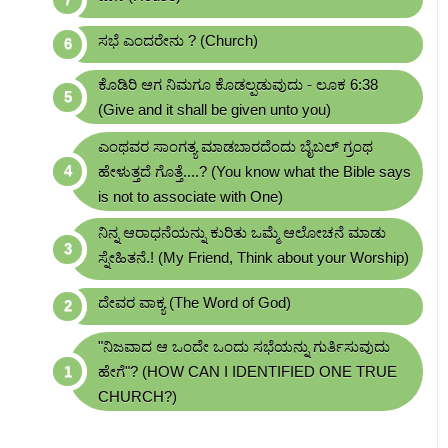
ಸಭೆ ಎಂದರೇನು ? (Church)
ಕೊಡಿರಿ ಆಗ ನಿಮಗೂ ಕೊಡಲ್ಪಡುವುದು - ಲೂಕ 6:38
(Give and it shall be given unto you)
ಎಂಥವರ ಸಾಂಗತ್ಯ ಮಾಡಬಾರದೆಂದು ಬೈಬಲ್ ಗ್ರಂಥ
ಹೇಳುತ್ತದೆ ಗೊತ್ತೆ....? (You know what the Bible says
is not to associate with One)
ನಿನ್ನ ಆರಾಧನೆಯನ್ನು ಕುರಿತು ಒಮ್ಮೆ ಆಲೋಚನೆ ಮಾಡು
ಸ್ನೇಹಿತನೆ.! (My Friend, Think about your Worship)
ದೇವರ ವಾಕ್ಯ (The Word of God)
"ನಿಜವಾದ ಆ ಒಂದೇ ಒಂದು ಸಭೆಯನ್ನು ಗುರ್ತಿಸುವುದು
ಹೇಗೆ"? (HOW CAN I IDENTIFIED ONE TRUE
CHURCH?)