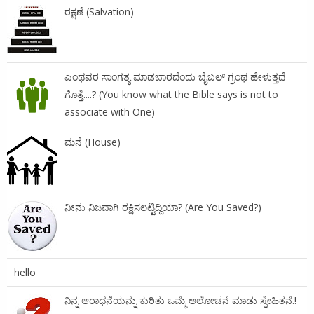
ರಕ್ಷಣೆ (Salvation)
ಎಂಥವರ ಸಾಂಗತ್ಯ ಮಾಡಬಾರದೆಂದು ಬೈಬಲ್ ಗ್ರಂಥ ಹೇಳುತ್ತದೆ
ಗೊತ್ತೆ....? (You know what the Bible says is not to
associate with One)
ಮನೆ (House)
ನೀನು ನಿಜವಾಗಿ ರಕ್ಷಿಸಲಟ್ಟಿದ್ದಿಯಾ? (Are You Saved?)
hello
ನಿನ್ನ ಆರಾಧನೆಯನ್ನು ಕುರಿತು ಒಮ್ಮೆ ಆಲೋಚನೆ ಮಾಡು ಸ್ನೇಹಿತನೆ.!